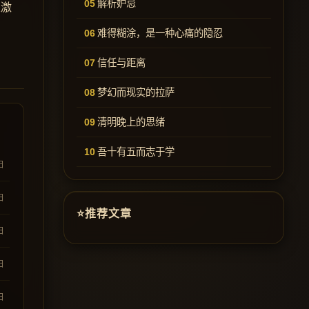
解析妒忌
定激
难得糊涂，是一种心痛的隐忍
信任与距离
梦幻而现实的拉萨
清明晚上的思绪
吾十有五而志于学
日
日
推荐文章
日
日
日