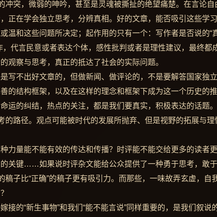
烈的冲突，微弱的呻吟，甚至是灵魂被撕扯的绝望痛楚。在言论自
者，正在学会独立思考，分辨真相。好的文章，能否吸引这些学
或温和这些问题所决定；起作用的只有一个：写作者是否说的“
作，代言民意或者表达个体，感性批判或者是理性建议，最终都
者的观察与思考，真正的抵达了社会的实际问题。
失是写不出好文章的，但做新闻、做评论的，不是要解答国家独
完善的结构框架，以及在这样的理念和框架下成为这一个历史的
，命运的纠结，热点的关注，都是我们要真实，积极表达的话题
思考的路径。观点可能被时代的发展所抛弃、但是视野的拓展与理
这种力量能不能有效的传达和传播？时评能不能交给更多的读者
向的关键……如果说时评杂文能给公众提供了一种勇于思考，敢
的稿子比“正确”的稿子更有吸引力。而那些，一味故弄玄虚，自
那？
接的“新生事物”和我们“能不能言说”同样重要的，是我们叙说