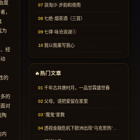
由度
浪淘沙·步韵和夜雨
习者，
七绝·烟茶酒（三首）
真
成为
七律·咏沧浪湖①
我以我墨写我心
立、经
推动
。
热门文章
性的
千年古井唐时月，一品甘霖盛世春
更多的
父母，请把爱留在家里
于面对
“魔鬼”家教
我陶
透视金融危机下欧洲出现“马克思热”的现象
的内