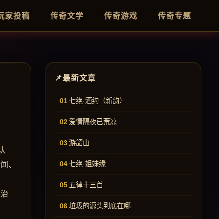
玩家投稿
传奇文学
传奇游戏
传奇专题
最新文章
七绝·酒约（新韵）
爱情隔夜已荒凉
游韶山
认
七绝·姐妹缘
所闻、
五律十三首
政治
垃圾的源头到底在哪