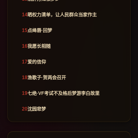
晒权力清单，让人民群众当家作主
点绛唇·回梦
我愿长相随
爱的信仰
渔歌子·贺两会召开
七绝·VF考试不及格后梦游李白故里
沈园悲梦