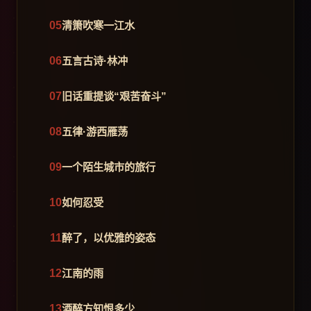
清箫吹寒一江水
五言古诗·林冲
旧话重提谈“艰苦奋斗”
五律·游西雁荡
一个陌生城市的旅行
如何忍受
醉了，以优雅的姿态
江南的雨
酒醉方知恨多少