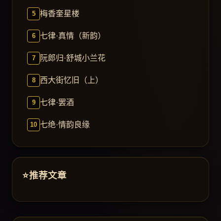
梅香奎星楼
七律·真情（新韵）
阮郎归·舒城小兰花
西大街忆旧（上）
七律·罢酒
七绝·情韵良缘
推荐文章