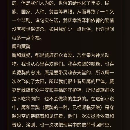
的，但是我们人为的、世俗的给他化了年龄、民
族、国家、人种、贫富等界限，从而导致了一个又
一个悲剧。说句实在话，我庆幸洛泽和依荷的爱情
没有被世俗谋杀。如果我们少一点世俗，也许世间
就多一点幸福。
鹰和藏獒
鹰和藏獒，都是藏族群众喜爱，乃至奉为神灵动
物。我也从心里喜欢他们。我喜欢鹰的飘逸，也喜
欢藏獒的忠诚。鹰是要带灵魂去天堂的，所以鹰一
次次飞向了太阳，所以我们很少看见鹰的尸体。藏
獒是藏族群众平安和幸福的守护神，所以藏族群众
是不吃狗肉的，也不会做狗的生意的。在这部小说
中，鹰和雪獒（藏獒的一种，已经濒临灭绝）是穿
越时空的亲临着和见证着，他们一次次拯救依荷和
普琼、洛则，也一次次把现实中的依荷带回时空、