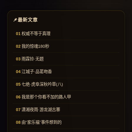
最新文章
权威不等于真理
我的惊魂180秒
雨霖铃·无题
江城子·品茗吻香
七绝·虎阜深秋吟草(八)
我是那个你看不加的路人甲
潇湘夜雨·游龙湖古寨
由“家乐福”事件想到的