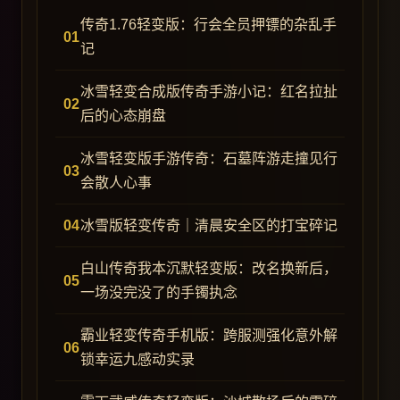
传奇1.76轻变版：行会全员押镖的杂乱手
记
冰雪轻变合成版传奇手游小记：红名拉扯
后的心态崩盘
冰雪轻变版手游传奇：石墓阵游走撞见行
会散人心事
冰雪版轻变传奇｜清晨安全区的打宝碎记
白山传奇我本沉默轻变版：改名换新后，
一场没完没了的手镯执念
霸业轻变传奇手机版：跨服测强化意外解
锁幸运九感动实录