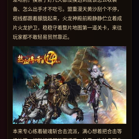
备、怎么出手才不吃亏。盟重漫天黄沙刮个不停，
视线都跟着朦胧起来，火龙神殿前殿静静伫立着成
片火龙护卫，稳稳守着整片地图第一道关卡，来往
玩家都不敢轻易贸然靠近。
本来专心练着破魂斩合击流派，满心想着把合击等