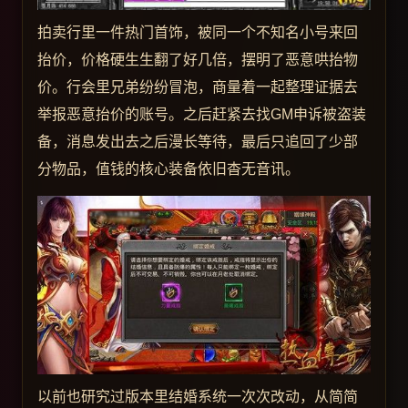
拍卖行里一件热门首饰，被同一个不知名小号来回
抬价，价格硬生生翻了好几倍，摆明了恶意哄抬物
价。行会里兄弟纷纷冒泡，商量着一起整理证据去
举报恶意抬价的账号。之后赶紧去找GM申诉被盗装
备，消息发出去之后漫长等待，最后只追回了少部
分物品，值钱的核心装备依旧杳无音讯。
以前也研究过版本里结婚系统一次次改动，从简简