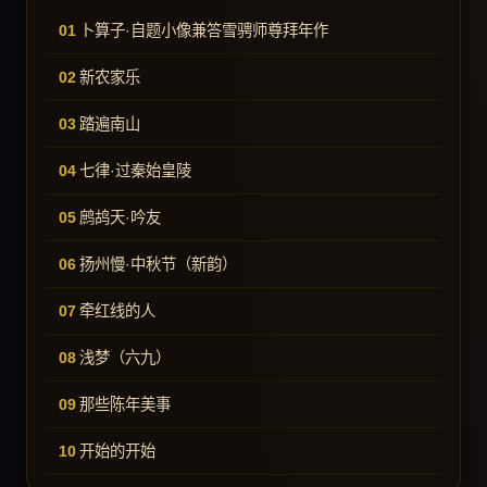
卜算子·自题小像兼答雪骋师尊拜年作
新农家乐
踏遍南山
七律·过秦始皇陵
鹧鸪天·吟友
扬州慢·中秋节（新韵）
牵红线的人
浅梦（六九）
那些陈年美事
开始的开始