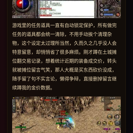
游戏里的任务道具一直有自动锁定保护，所有做完
任务的道具都会统一清除，不用手动挨个清理杂
物，这个设定太过理所当然，久而久之几乎没人会
特意留意，却悄悄省了很多麻烦。刚才蹲在土城摊
位翻交易记录，想着统计近期的装备成交价，转头
就被摊位留言气笑，那人大概是买东西砍价没成，
随手留了句不实言论，懒得争辩，直接删掉留言继
续蹲我的金价数据。