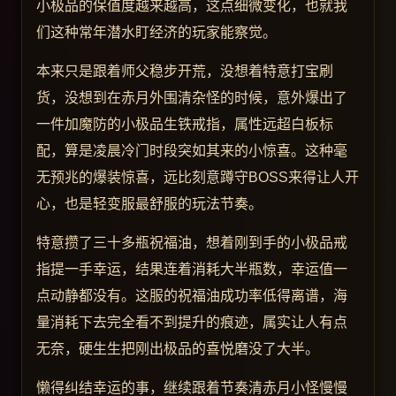
小极品的保值度越来越高，这点细微变化，也就我
们这种常年潜水盯经济的玩家能察觉。
本来只是跟着师父稳步开荒，没想着特意打宝刷
货，没想到在赤月外围清杂怪的时候，意外爆出了
一件加魔防的小极品生铁戒指，属性远超白板标
配，算是凌晨冷门时段突如其来的小惊喜。这种毫
无预兆的爆装惊喜，远比刻意蹲守BOSS来得让人开
心，也是轻变服最舒服的玩法节奏。
特意攒了三十多瓶祝福油，想着刚到手的小极品戒
指提一手幸运，结果连着消耗大半瓶数，幸运值一
点动静都没有。这服的祝福油成功率低得离谱，海
量消耗下去完全看不到提升的痕迹，属实让人有点
无奈，硬生生把刚出极品的喜悦磨没了大半。
懒得纠结幸运的事，继续跟着节奏清赤月小怪慢慢