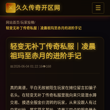
☰
久久传奇开区网
网站首页
/
玩家投稿
/
轻变无补丁传奇私服｜凌晨祖玛至赤月的进阶手记
轻变无补丁传奇私服｜凌晨
祖玛至赤月的进阶手记
2026-06-04 01:22:16
168
真的离谱，平白无故被陌生玩家在摊位留言扣骗子
名头。在轻变无补丁传奇私服里我向来只是潜水蹲
交易、摸透全服金价流转的玩家，从来没跟人有过
交易纠纷，属实莫名其妙。凌晨三四点的服务器永