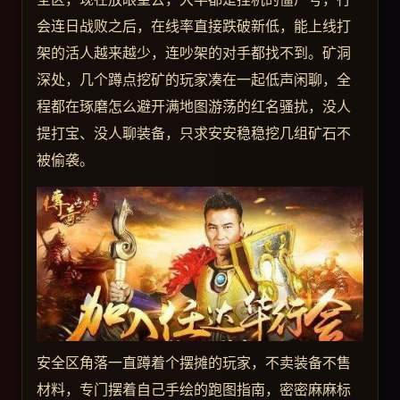
会连日战败之后，在线率直接跌破新低，能上线打
架的活人越来越少，连吵架的对手都找不到。矿洞
深处，几个蹲点挖矿的玩家凑在一起低声闲聊，全
程都在琢磨怎么避开满地图游荡的红名骚扰，没人
提打宝、没人聊装备，只求安安稳稳挖几组矿石不
被偷袭。
安全区角落一直蹲着个摆摊的玩家，不卖装备不售
材料，专门摆着自己手绘的跑图指南，密密麻麻标