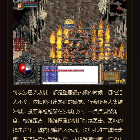
每次沙巴克攻城，都是整服最热闹的时候，哪怕活
人不多，依旧能打出热血的感觉。行会所有人集结
冲城，投石车稳稳架在沙城门外，一点点调整角
度、校准距离，瞄准厚重的城门持续轰击。轰鸣的
撞击声里，城内彻底陷入混战，法师扎堆在城墙走
廊、巷道狭窄位置铺技能，火墙铺满地面，疾光电