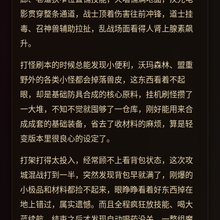
影贯穿整条通道，战士顶着伤害往前冲锋，道士挂
毒、召神兽辅助拉扯，乱战场面看得人肾上腺素飙
升。
打怪刷本的时候总能发现小便利，沃玛森林、盟重
野外的各类小怪都会掉落兽皮，这东西看着不起
眼，却是基础防具合成的核心原料，挂机刷怪攒了
一大堆，不知不觉就囤够了一仓库，刚好能用来合
成成套的基础装备，省去了收材料的麻烦，算是轻
变版本里很良心的设定了。
打架打得太投入，经常顾不上看背包状态，这次攻
城混战打到一半，突然发现背包早就满了，刚爆的
小极品和材料都捡不起来，眼睁睁看着好东西掉在
地上错过，属实遗憾。而且全程疯狂放技能、喝大
蓝续航，结束之后才发现自动喝药没关，一整组魔