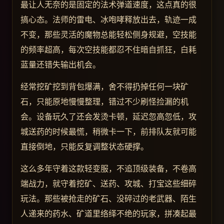
最让人无奈的是固定的法术弹道速度，这点真的很
搞心态。法师的雷电、冰咆哮释放出去，轨迹一成
不变，那些灵活的魔物总能轻松侧身规避，空技能
的频率超高，每次空技能都忍不住暗自抓狂，白耗
蓝量还错失输出机会。
经常挖矿挖到背包爆满，舍不得扔掉任何一块矿
石，只能原地慢慢整理，错过不少刷怪捡漏的机
会。设备玩久了还会发烫卡顿，延迟忽高忽低，攻
城送药的时候最慌，稍微卡一下，前排队友就可能
直接倒地，只能反复调整状态硬撑。
这么多年守着这款轻变服，不追顶级装备，不卷高
端战力，就守着挖矿、送药、攻城、打宝这些细碎
玩法。那些被抢走的矿石、没碎过的老武器、陌生
人递来的药水、矿道里络绎不绝的玩家，拼凑起最