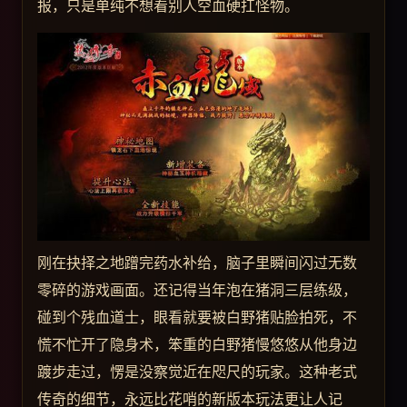
报，只是单纯不想看别人空血硬扛怪物。
刚在抉择之地蹭完药水补给，脑子里瞬间闪过无数
零碎的游戏画面。还记得当年泡在猪洞三层练级，
碰到个残血道士，眼看就要被白野猪贴脸拍死，不
慌不忙开了隐身术，笨重的白野猪慢悠悠从他身边
踱步走过，愣是没察觉近在咫尺的玩家。这种老式
传奇的细节，永远比花哨的新版本玩法更让人记