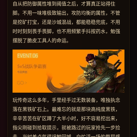
自从把防御属性堆到阈值之后，才算真正站得住
脚。不用一味堆极致输出，攻防均衡的属性，不管
是挖矿打宝，还是沙城混战，都能稳稳兜底，不用
时时刻刻畏手畏脚，也不用频繁手抖按药水，勉强
摆脱了脆皮工具人的命运。
玩传奇这么多年，手里经手过无数装备，唯独执念
落在黑铁矿石上。最难忘的就是那块高纯度黑铁，
辛辛苦苦在矿区蹲了大半小时，好不容易挖出来，
指尖刚碰到拾取提示，就被路过的玩家抢先一步捡
走，当时差点气得误触回城，白忙活一场的憋屈感