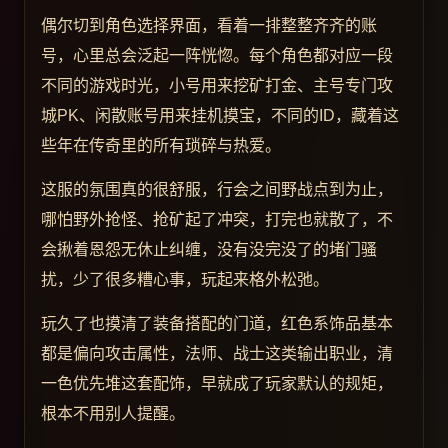
偶尔切到角色选择界面，看着一排整整齐齐的账
号，心里总会泛起一阵恍惚。每个角色都对应一段
不同的游戏时光，小号用来挖矿打金、主号专门攻
城PK、闲散账号用来挂机摸宝，不同的ID，藏着这
些年在传奇里的所有琐碎与热爱。
这服的氛围真的很舒服，行会之间野战点到为止，
哪怕野外抢怪、抢矿起了冲突，打完也就散了，不
会揪着恩怨无休止纠缠，没有没完没了的堵门骚
扰，少了很多糟心事，玩起来格外松弛。
玩久了也摸清了装备搭配的门道，红色系饰品基本
都是偏向攻击属性，法师、战士这类输出职业，清
一色优先堆这套配饰，早就成了玩家默认的规矩，
根本不用别人提醒。