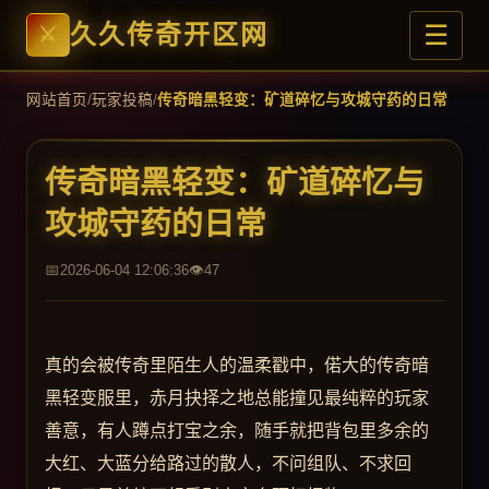
☰
久久传奇开区网
网站首页
/
玩家投稿
/
传奇暗黑轻变：矿道碎忆与攻城守药的日常
传奇暗黑轻变：矿道碎忆与
攻城守药的日常
2026-06-04 12:06:36
47
真的会被传奇里陌生人的温柔戳中，偌大的传奇暗
黑轻变服里，赤月抉择之地总能撞见最纯粹的玩家
善意，有人蹲点打宝之余，随手就把背包里多余的
大红、大蓝分给路过的散人，不问组队、不求回