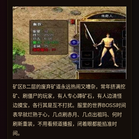
矿区B二层的废弃矿道永远热闹又嘈杂，常年挤满挖
矿、刷僵尸的玩家，有人专心蹲矿石，有人边清怪
边摸宝，各行其是互不打扰。服里的世界BOSS时间
表早就烂熟于心，几点刷赤月、几点出祖玛、何时
刷新重装，不用看频道播报，闭着眼都能掐准时
间。