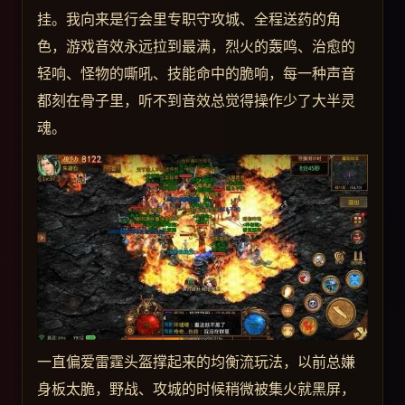
挂。我向来是行会里专职守攻城、全程送药的角
色，游戏音效永远拉到最满，烈火的轰鸣、治愈的
轻响、怪物的嘶吼、技能命中的脆响，每一种声音
都刻在骨子里，听不到音效总觉得操作少了大半灵
魂。
一直偏爱雷霆头盔撑起来的均衡流玩法，以前总嫌
身板太脆，野战、攻城的时候稍微被集火就黑屏，