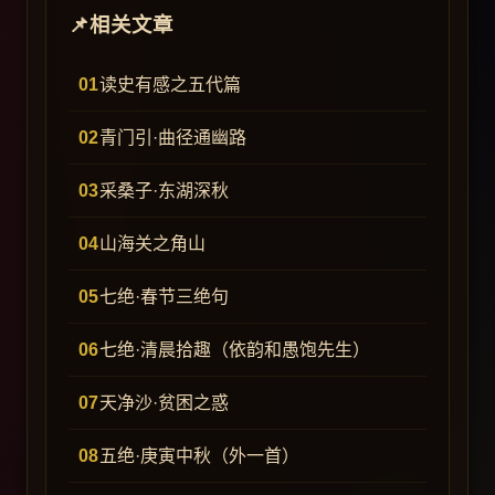
相关文章
读史有感之五代篇
青门引·曲径通幽路
采桑子·东湖深秋
山海关之角山
七绝·春节三绝句
七绝·清晨拾趣（依韵和愚饱先生）
天净沙·贫困之惑
五绝·庚寅中秋（外一首）