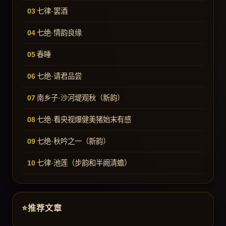
七律·罢酒
七绝·情韵良缘
春睡
七绝·请君品尝
南乡子·沙河堤观秋（新韵）
七绝·看央视爆健美猪始末有感
七绝·秋吟之一（新韵）
七律·池莲（步韵和半阙清蟾）
推荐文章