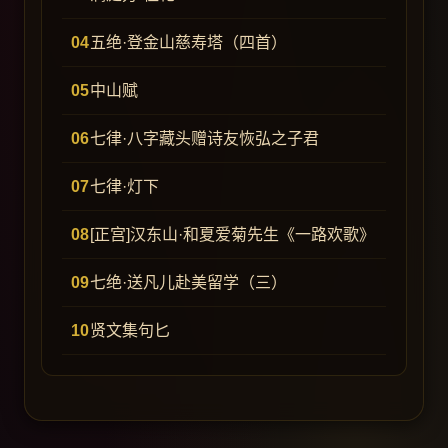
五绝·登金山慈寿塔（四首）
中山赋
七律·八字藏头赠诗友恢弘之子君
七律·灯下
[正宫]汉东山·和夏爱菊先生《一路欢歌》
七绝·送凡儿赴美留学（三）
贤文集句匕