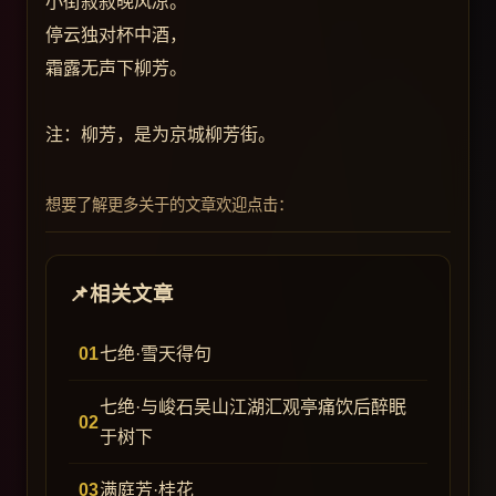
小街寂寂晚风凉。
停云独对杯中酒，
霜露无声下柳芳。
注：柳芳，是为京城柳芳街。
想要了解更多关于的文章欢迎点击：
相关文章
七绝·雪天得句
七绝·与峻石吴山江湖汇观亭痛饮后醉眠
于树下
满庭芳·桂花