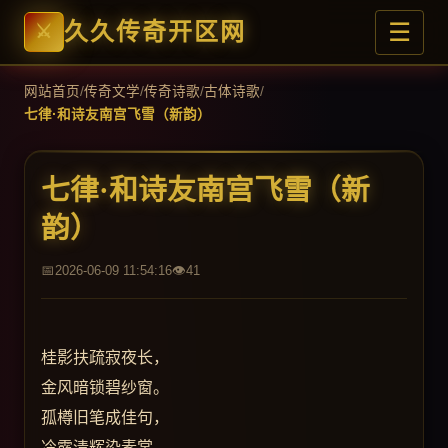
☰
久久传奇开区网
网站首页
/
传奇文学
/
传奇诗歌
/
古体诗歌
/
七律·和诗友南宫飞雪（新韵）
七律·和诗友南宫飞雪（新
韵）
2026-06-09 11:54:16
41
桂影扶疏寂夜长，
金风暗锁碧纱窗。
孤樽旧笔成佳句，
冷露清辉染素裳。