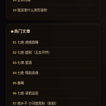
生命的粮
我该拿什么来形容你
热门文章
七绝·病榻昏睡
七绝·题照（玉女开怀）
七律·罢酒
七绝·情韵良缘
春睡
七绝·请君品尝
南乡子·沙河堤观秋（新韵）