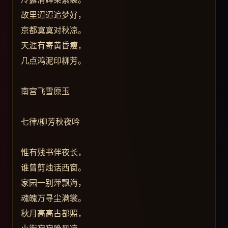
故里迢迢追梦好，
京都寞寞对秋凉。
天涯有寄黄昏瘦，
几点鸿泥印柳芳。
南宫飞雪原玉
七律/柳芳秋夜吟
惟有残书伴夜长，
谁曾剪烛话西窗。
家园一别萍飘海，
魂魄万寻尘满裳。
秋月高高古都照，